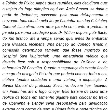
e Toinho de Pixico.Aapós duas reuniões, eles decidiram que;
o trajeto do fogo olímpico aqui em Areia Branca, se daria a
partir de Pedrinhas, passando pela praia deUupanema e
cruzando toda cidade pela Jorge Caminha, rua dos Calafates,
Coronel Liberalino, com uma parada em frente a prefeitura,
parada para uma saudação pelo Dr. Willon depois, pela Barão
do Rio Branco, até a rampa, sendo que, antes de embarcar
para Grossos, receberia uma bênção do Cônego Ismar. A
comissão determinou também que fosse montado no
Hospital Sara Kubitschek, uma emergência médica que
deveria ficar sob a responsabilidade do Dr.Chico e do
enfermeiro Zé Carvalho. Quanto a segurança do evento ficaria
a cargo do delegado Peixoto que poderia colocar todo o seu
efetivo (quatro soldados e uma viatura) à disposição. A
Banda Marcial do professor Severino, deveria ficar tocando
em Pedrinhas até o fogo chegar, Bêlê trataria de fazer uma
réplica da tocha em tamanho gigante para colocar no trevo
de Upanema e Dendél seria responsável pela divulgação
externa com carros de som e Dimas faria a parte técnica do