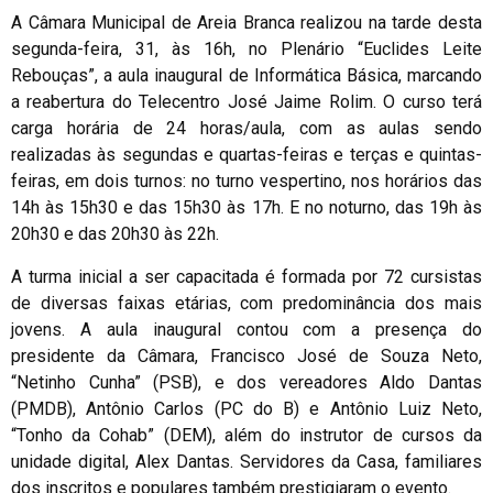
A Câmara Municipal de Areia Branca realizou na tarde desta
segunda-feira, 31, às 16h, no Plenário “Euclides Leite
Rebouças”, a aula inaugural de Informática Básica, marcando
a reabertura do Telecentro José Jaime Rolim. O curso terá
carga horária de 24 horas/aula, com as aulas sendo
realizadas às segundas e quartas-feiras e terças e quintas-
feiras, em dois turnos: no turno vespertino, nos horários das
14h às 15h30 e das 15h30 às 17h. E no noturno, das 19h às
20h30 e das 20h30 às 22h.
A turma inicial a ser capacitada é formada por 72 cursistas
de diversas faixas etárias, com predominância dos mais
jovens. A aula inaugural contou com a presença do
presidente da Câmara, Francisco José de Souza Neto,
“Netinho Cunha” (PSB), e dos vereadores Aldo Dantas
(PMDB), Antônio Carlos (PC do B) e Antônio Luiz Neto,
“Tonho da Cohab” (DEM), além do instrutor de cursos da
unidade digital, Alex Dantas. Servidores da Casa, familiares
dos inscritos e populares também prestigiaram o evento.