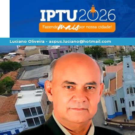
Luciano Oliveira -
aspus.luciano@hotmail.com