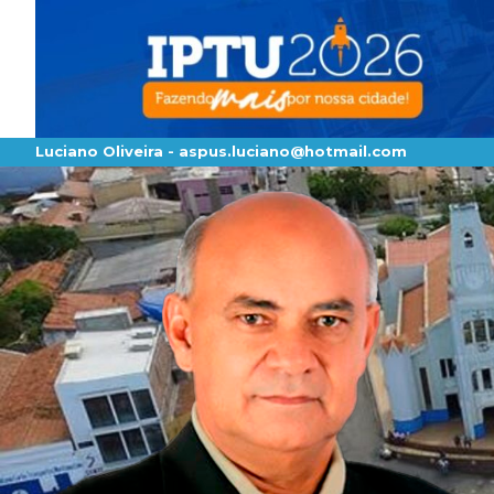
Luciano Oliveira -
aspus.luciano@hotmail.com