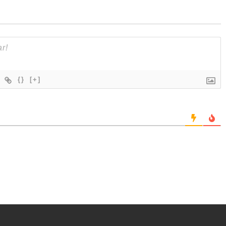
{}
[+]