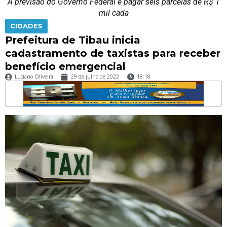
A previsão do Governo Federal é pagar seis parcelas de R$ 1
mil cada
CIDADES
Prefeitura de Tibau inicia
cadastramento de taxistas para receber
benefício emergencial
Luciano Oliveira
29 de julho de 2022
18:18