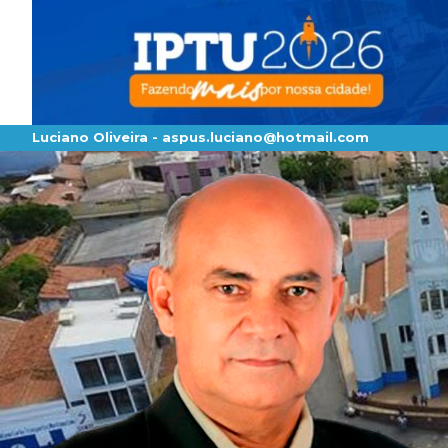
Luciano Oliveira -
aspus.luciano@hotmail.com