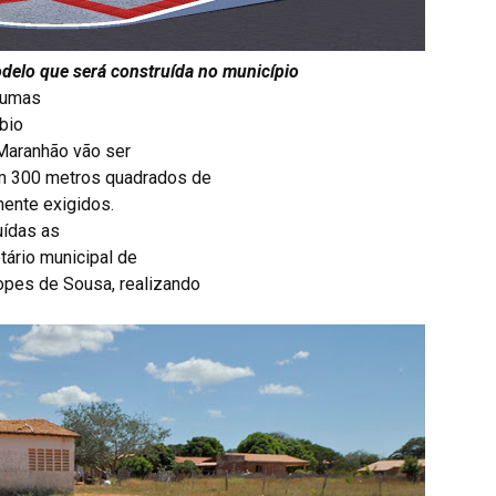
delo que será construída no município
lgumas
ábio
 Maranhão vão ser
m 300 metros quadrados de
mente exigidos.
uídas as
tário municipal de
Lopes de Sousa, realizando