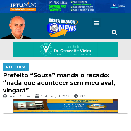
POLÍTICA
Prefeito “Souza” manda o recado:
“nada que acontecer sem meu aval,
vingará”
Luciano Oliveira
18 de março de 2012
23:05