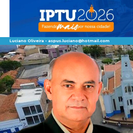
Luciano Oliveira -
aspus.luciano@hotmail.com