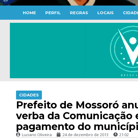
HOME
PERFIL
REGRAS
LOCAIS
CIDAD
CIDADES
Prefeito de Mossoró anu
verba da Comunicação e
pagamento do municíp
Luciano Oliveira
24 de dezembro de 2013
21:02