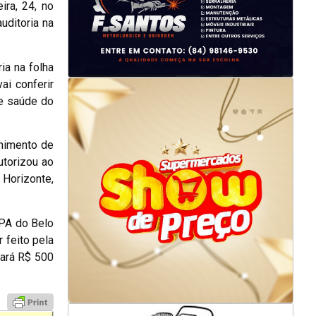
ira, 24, no
uditoria na
ia na folha
ai conferir
de saúde do
lhimento de
utorizou ao
 Horizonte,
UPA do Belo
 feito pela
sará R$ 500