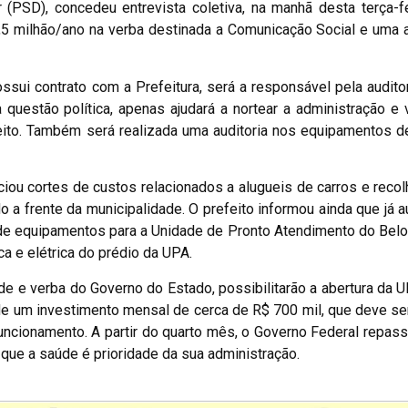
 (PSD), concedeu entrevista coletiva, na manhã desta terça-fe
,5 milhão/ano na verba destinada a Comunicação Social e uma a
ossui contrato com a Prefeitura, será a responsável pela auditor
estão política, apenas ajudará a nortear a administração e v
feito. Também será realizada uma auditoria nos equipamentos 
iou cortes de custos relacionados a alugueis de carros e reco
o a frente da municipalidade. O prefeito informou ainda que já a
o de equipamentos para a Unidade de Pronto Atendimento do Belo
a e elétrica do prédio da UPA.
e e verba do Governo do Estado, possibilitarão a abertura da 
 de um investimento mensal de cerca de R$ 700 mil, que deve ser
uncionamento. A partir do quarto mês, o Governo Federal repas
que a saúde é prioridade da sua administração.