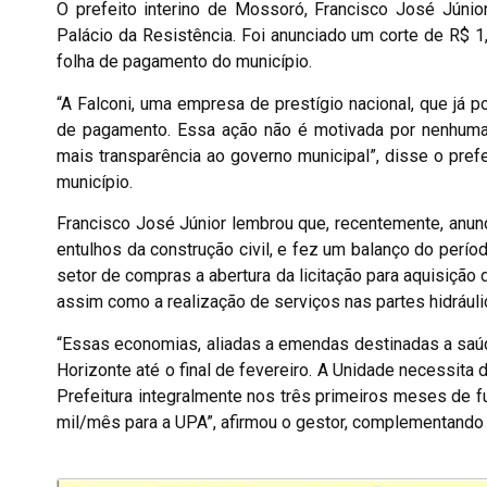
O prefeito interino de Mossoró, Francisco José Júnior
Palácio da Resistência. Foi anunciado um corte de R$ 1
folha de pagamento do município.
“A Falconi, uma empresa de prestígio nacional, que já p
de pagamento. Essa ação não é motivada por nenhuma qu
mais transparência ao governo municipal”, disse o pre
município.
Francisco José Júnior lembrou que, recentemente, anunc
entulhos da construção civil, e fez um balanço do períod
setor de compras a abertura da licitação para aquisiçã
assim como a realização de serviços nas partes hidráulic
“Essas economias, aliadas a emendas destinadas a saúd
Horizonte até o final de fevereiro. A Unidade necessita
Prefeitura integralmente nos três primeiros meses de f
mil/mês para a UPA”, afirmou o gestor, complementando 