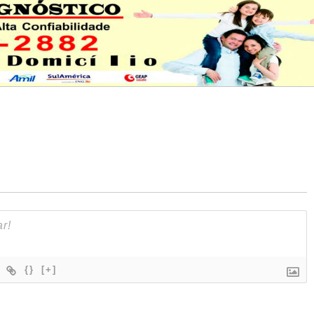
{}
[+]