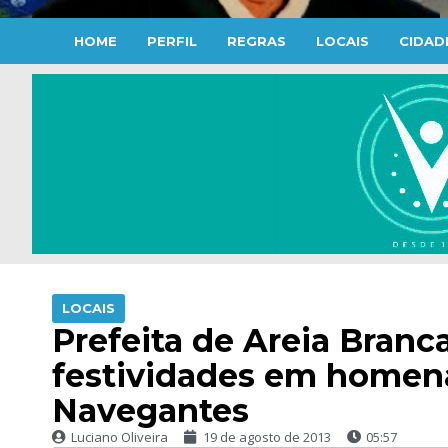
HOME
PERFIL
REGRAS
LOCAIS
CIDAD
LOCAIS
Prefeita de Areia Branca
festividades em homen
Navegantes
Luciano Oliveira
19 de agosto de 2013
05:57