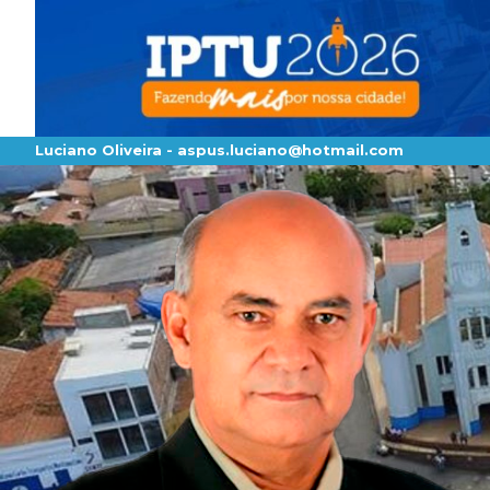
Luciano Oliveira -
aspus.luciano@hotmail.com