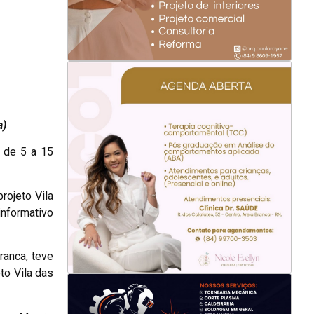
a)
a de 5 a 15
rojeto Vila
informativo
ranca, teve
to Vila das