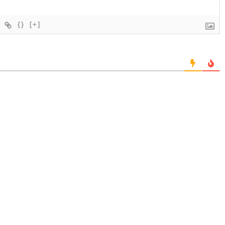
{}
[+]