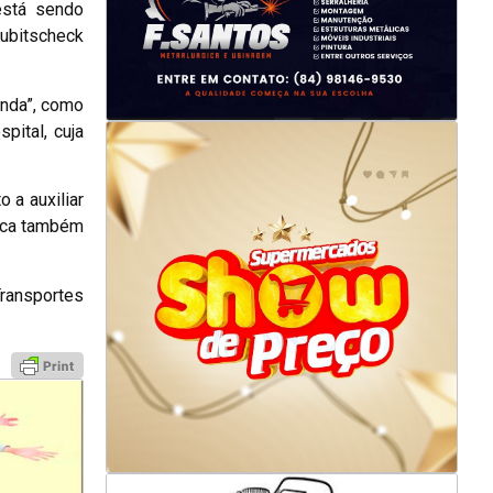
está sendo
Kubitscheck
onda”, como
pital, cuja
 a auxiliar
taca também
Transportes