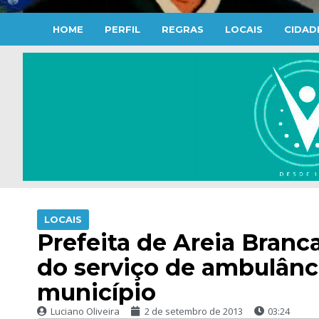
HOME
PERFIL
REGRAS
LOCAIS
CIDAD
LOCAIS
Prefeita de Areia Bran
do serviço de ambulânc
município
Luciano Oliveira
2 de setembro de 2013
03:24