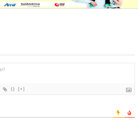
{}
[+]