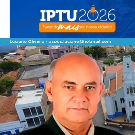
Luciano Oliveira -
aspus.luciano@hotmail.com