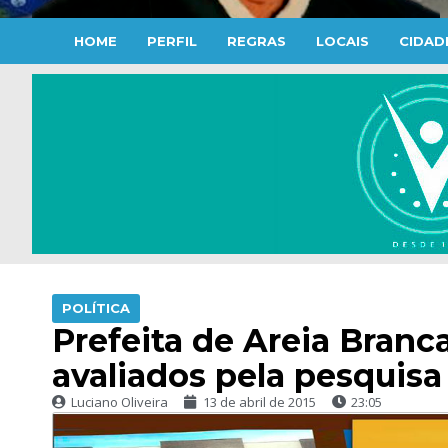
HOME
PERFIL
REGRAS
LOCAIS
CIDAD
POLÍTICA
Prefeita de Areia Branc
avaliados pela pesquis
Luciano Oliveira
13 de abril de 2015
23:05