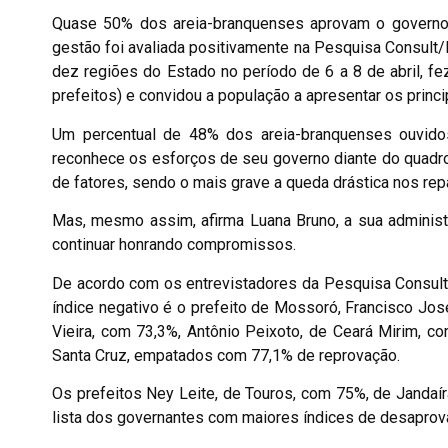
Quase 50% dos areia-branquenses aprovam o governo d
gestão foi avaliada positivamente na Pesquisa Consul
dez regiões do Estado no período de 6 a 8 de abril, fe
prefeitos) e convidou a população a apresentar os princ
Um percentual de 48% dos areia-branquenses ouvidos
reconhece os esforços de seu governo diante do quadro
de fatores, sendo o mais grave a queda drástica nos re
Mas, mesmo assim, afirma Luana Bruno, a sua administr
continuar honrando compromissos.
De acordo com os entrevistadores da Pesquisa Consu
índice negativo é o prefeito de Mossoró, Francisco José 
Vieira, com 73,3%, Antônio Peixoto, de Ceará Mirim, c
Santa Cruz, empatados com 77,1% de reprovação.
Os prefeitos Ney Leite, de Touros, com 75%, de Jandaí
lista dos governantes com maiores índices de desaprov