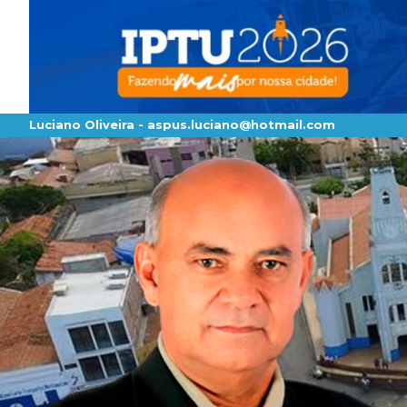
Luciano Oliveira -
aspus.luciano@hotmail.com