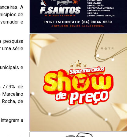
nceiras. A
nicípios de
overnador e
a pesquisa
r uma série
unicipais e
m 77,9% de
e Marcelino
a Rocha, de
 integram a