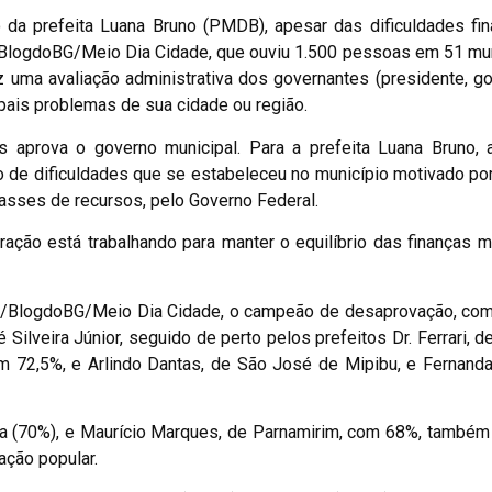
a prefeita Luana Bruno (PMDB), apesar das dificuldades fina
t/BlogdoBG/Meio Dia Cidade, que ouviu 1.500 pessoas em 51 mu
z uma avaliação administrativa dos governantes (presidente, g
ipais problemas de sua cidade ou região.
 aprova o governo municipal. Para a prefeita Luana Bruno, 
 de dificuldades que se estabeleceu no município motivado po
passes de recursos, pelo Governo Federal.
ação está trabalhando para manter o equilíbrio das finanças m
lt/BlogdoBG/Meio Dia Cidade, o campeão de desaprovação, co
Silveira Júnior, seguido de perto pelos prefeitos Dr. Ferrari, d
om 72,5%, e Arlindo Dantas, de São José de Mipibu, e Fernand
ra (70%), e Maurício Marques, de Parnamirim, com 68%, também
ação popular.