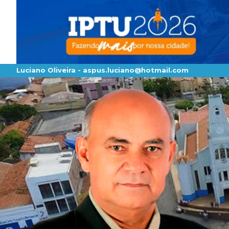
Luciano Oliveira -
aspus.luciano@hotmail.com