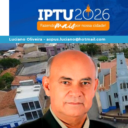
Luciano Oliveira -
aspus.luciano@hotmail.com