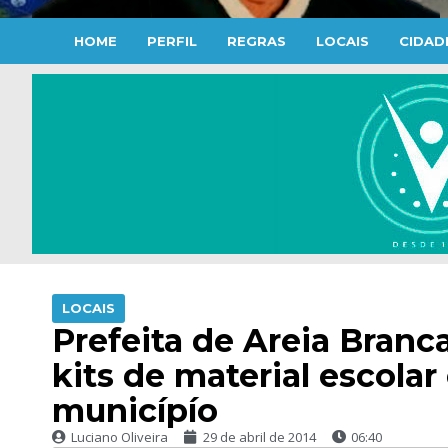
HOME
PERFIL
REGRAS
LOCAIS
CIDAD
LOCAIS
Prefeita de Areia Branc
kits de material escola
municípío
Luciano Oliveira
29 de abril de 2014
06:40