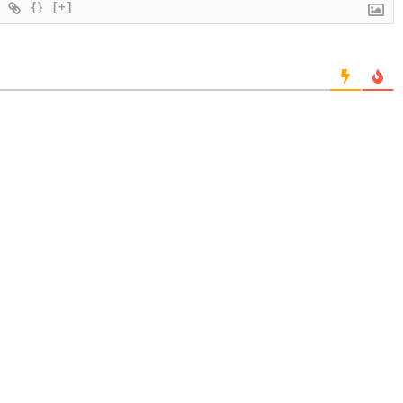
{}
[+]