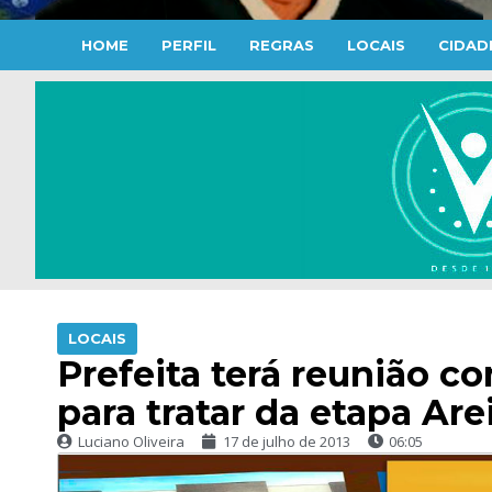
HOME
PERFIL
REGRAS
LOCAIS
CIDAD
LOCAIS
Prefeita terá reunião c
para tratar da etapa Are
Luciano Oliveira
17 de julho de 2013
06:05