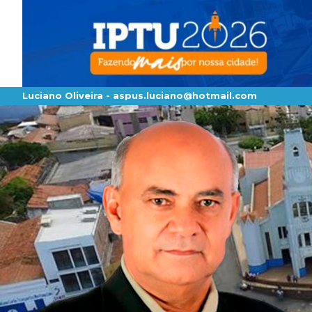
Luciano Oliveira -
aspus.luciano@hotmail.com