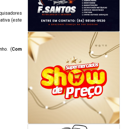
squisadores
ativa (este
nho. (
Com