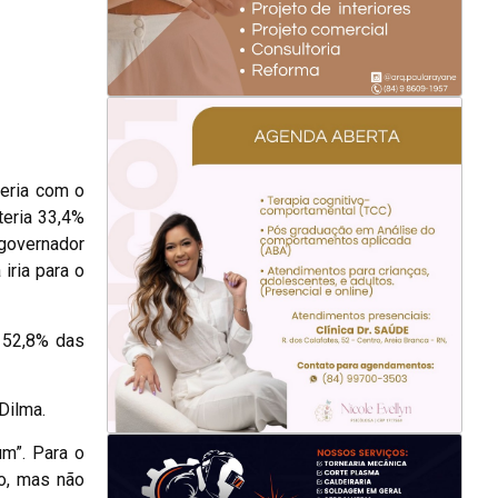
ceria com o
teria 33,4%
 governador
iria para o
a 52,8% das
Dilma.
m”. Para o
o, mas não