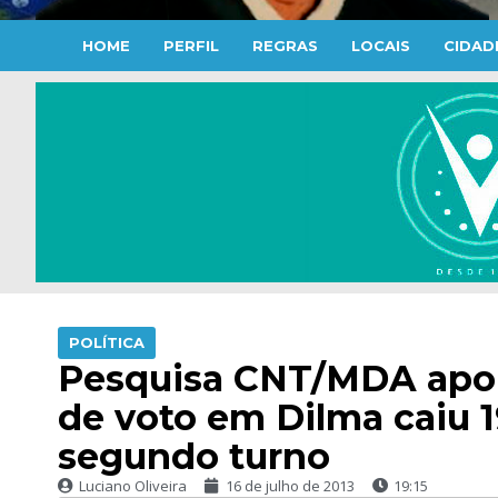
HOME
PERFIL
REGRAS
LOCAIS
CIDAD
POLÍTICA
Pesquisa CNT/MDA apo
de voto em Dilma caiu 19
segundo turno
Luciano Oliveira
16 de julho de 2013
19:15