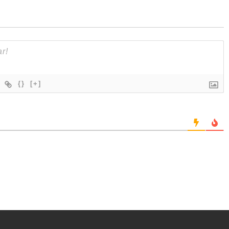
{}
[+]