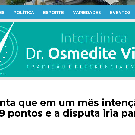
ES
POLÍTICA
ESPORTE
VARIEDADES
EVENTOS
nta que em um mês intenç
 pontos e a disputa iria pa