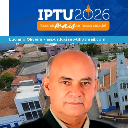
Luciano Oliveira -
aspus.luciano@hotmail.com