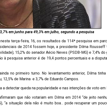
73,7% em junho para 49,3% em julho, segundo a pesquisa
nesta terça-feira, 16, os resultados da 114ª pesquisa em par
sidenciais de 2014 fossem hoje, a presidente Dilma Rousseff 
abilidade); 15,2% do senador Aécio Neves (PSDB-MG) e 7,4% do
à pesquisa anterior é de 19,4 pontos percentuais e a disputa 
ainda no primeiro turno. No levantamento anterior, Dilma tinh
iu; 12,5% de Marina e 3,7% de Eduardo Campos.
a detectar queda na popularidade e nas intenções de voto em 
afirmaram que não votariam em Dilma em 2014 “de jeito nenhu
, “a situação dela não é muito boa… pode recuperar um pouc