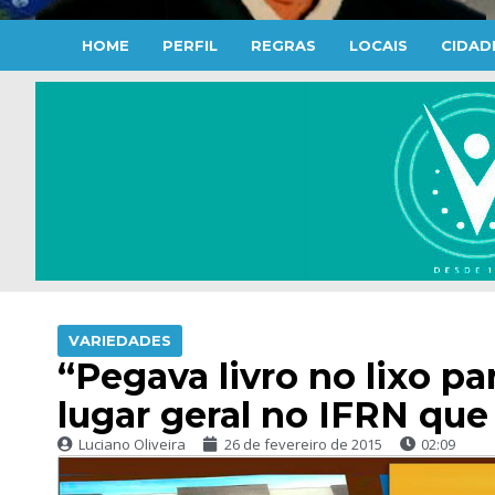
HOME
PERFIL
REGRAS
LOCAIS
CIDAD
VARIEDADES
“Pegava livro no lixo pa
lugar geral no IFRN que
Luciano Oliveira
26 de fevereiro de 2015
02:09