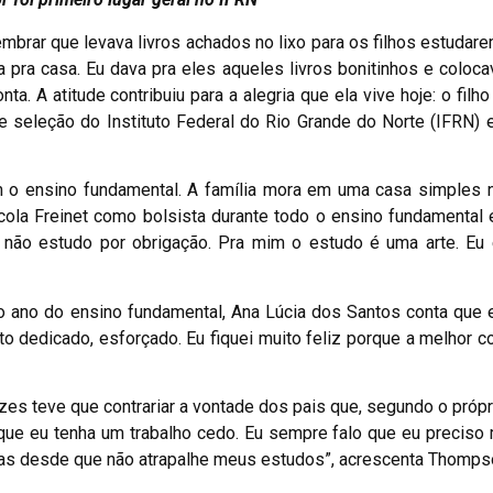
mbrar que levava livros achados no lixo para os filhos estudar
ia pra casa. Eu dava pra eles aqueles livros bonitinhos e coloca
nta. A atitude contribuiu para a alegria que ela vive hoje: o fil
de seleção do Instituto Federal do Rio Grande do Norte (IFRN) e
m o ensino fundamental. A família mora em uma casa simples 
cola Freinet como bolsista durante todo o ensino fundamental e
 não estudo por obrigação. Pra mim o estudo é uma arte. Eu 
ano do ensino fundamental, Ana Lúcia dos Santos conta que 
ito dedicado, esforçado. Eu fiquei muito feliz porque a melhor c
es teve que contrariar a vontade dos pais que, segundo o própr
m que eu tenha um trabalho cedo. Eu sempre falo que eu preciso
 mas desde que não atrapalhe meus estudos”, acrescenta Thomps