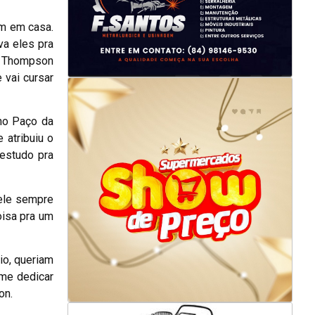
em em casa.
va eles pra
ho Thompson
 vai cursar
no Paço da
 atribuiu o
estudo pra
ele sempre
oisa pra um
io, queriam
 me dedicar
on.