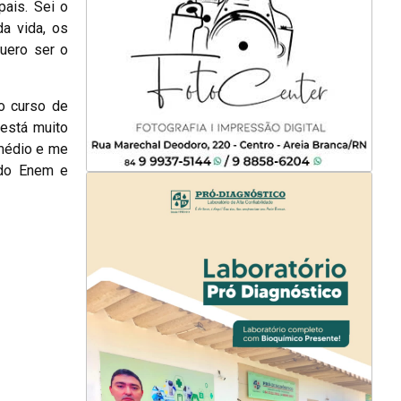
ais. Sei o
a vida, os
uero ser o
o curso de
 está muito
 médio e me
a do Enem e