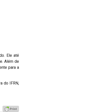
o. Ele até
te. Além de
ente para a
ra do IFRN,