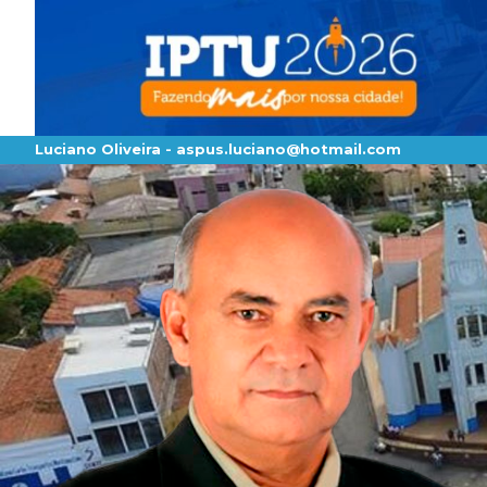
Luciano Oliveira -
aspus.luciano@hotmail.com