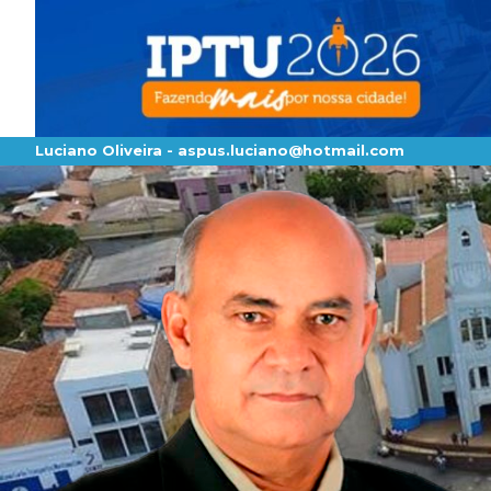
Luciano Oliveira -
aspus.luciano@hotmail.com