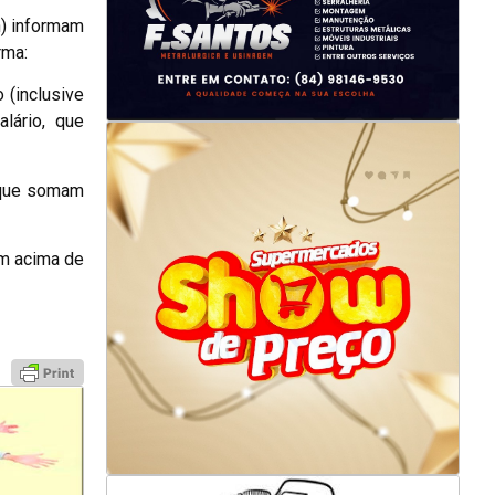
h) informam
orma:
 (inclusive
lário, que
– que somam
em acima de