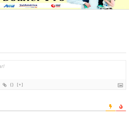
{}
[+]