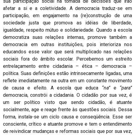
sua participação social na tomada de decisões que irão
afetar a si e a coletividade. A democracia traduz-se em
participação, em engajamento na (re)construção de uma
sociedade justa que promova as idéias de liberdade,
igualdade, respeito mútuo e solidariedade. Quando a escola
democratiza suas relações internas, promove também a
democracia em outras instituições, pois interioriza nos
educandos esse valor que será multiplicado nas relações
sociais fora do âmbito escolar. Percebemos um estreito
entrelaçamento entre cidadania – ética – democracia –
política. Suas definições estão intrinsecamente ligadas, uma
reflete imediatamente na outra em um constante movimento
de causa e efeito. A escola que educa
“na”
e
“para”
democracia, constrói a cidadania. O cidadão por sua vez, é
um ser político visto que sendo cidadão, é atuante
socialmente, age e reage frente às questões sociais. Dessa
forma, instala-se um ciclo causa e conseqüência. Esse ser
consciente, crítico e atuante promove e tem o entendimento
de reivindicar mudanças e reformas sociais que por sua vez,