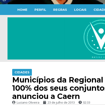
HOME
PERFIL
REGRAS
LOCAIS
CIDAD
CIDADES
Municípios da Regional
100% dos seus conjunt
anunciou a Caern
Luciano Oliveira
23 de julho de 2013
02:33