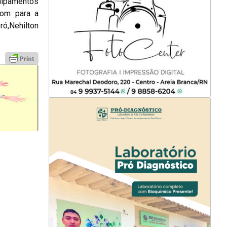
uipamentos
bom para a
ró,Nehilton