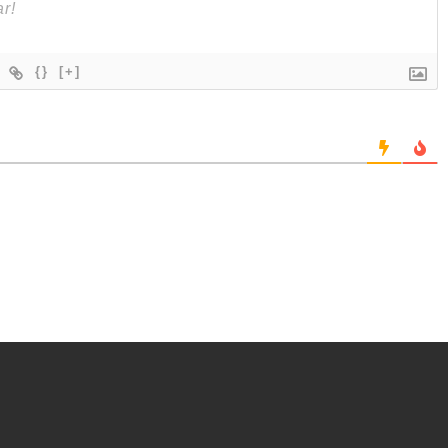
{}
[+]