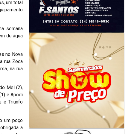
s, um total
quipamento
 na semana
em de água
es no Nova
na rua Zeca
rsa, na rua
do Mel (2),
(1) e Apodi
 e Triunfo
aso um poço
 obrigada a