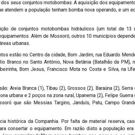
% dos seus conjuntos motobombas. A aquisição dos equipamento
que atendem a população tenham bomba nova operando, e um e
ição de conjuntos motobombas hidráulicos (um total de 13
 equipamentos. Além de Mossoró, outros 10 municípios depend
áreas urbanas.
os estão no Centro da cidade, Bom Jardim, rua Eduardo Mend
Rio Branco no Santo Antônio, Nova Betânia (Batalhão da PM), 
xabeirinha, Bom Jesus, Francisco Mota no Costa e Silva, na Ufe
 Areia Branca (1), Tibau (2), Grossos (2), Baraúna (2), Serra 
na urbana e 2 poços na zona rural, Upanema (2), Felipe Guerra 
soró que são Messias Targino, Janduís, Patu, Campo Grande
cia histórica da Companhia. Por falta de material reserva, c
para consertar o equipamento. Em razão disto a população era