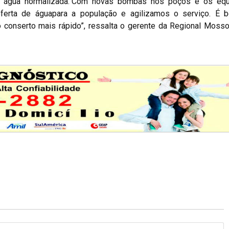
o de água normalizada.“Com novas bombas nos poços e os eq
oferta de águapara a população e agilizamos o serviço. É 
conserto mais rápido”, ressalta o gerente da Regional Mosso