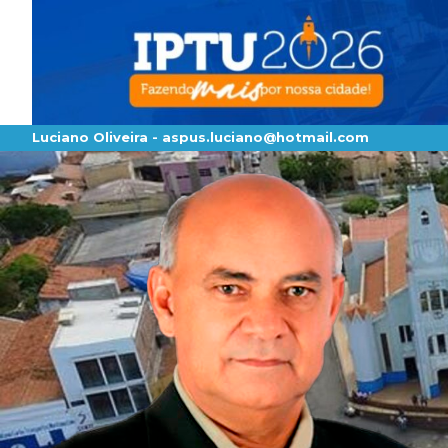
Luciano Oliveira -
aspus.luciano@hotmail.com