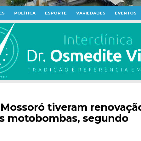
ES
POLÍTICA
ESPORTE
VARIEDADES
EVENTOS
 Mossoró tiveram renovaçã
os motobombas, segundo