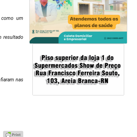
as como um
m resultado
nfiaram nas