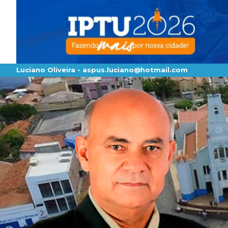
Luciano Oliveira -
aspus.luciano@hotmail.com