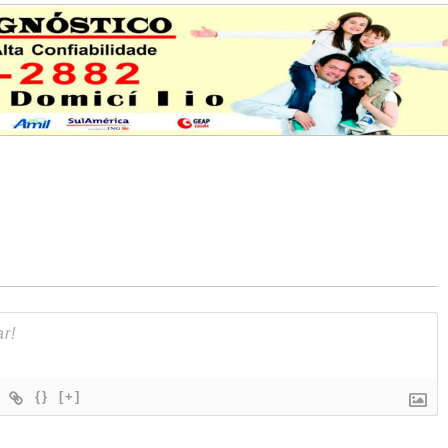
{}
[+]