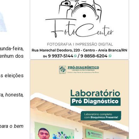
unda-feira,
 nenhum dos
as eleições
a, honesta,
 para o bem