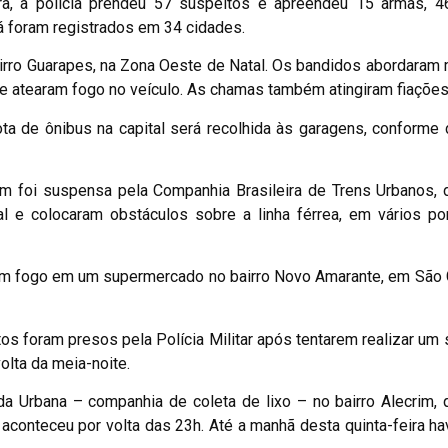
ira, a polícia prendeu 57 suspeitos e apreendeu 15 armas, 4
á foram registrados em 34 cidades.
irro Guarapes, na Zona Oeste de Natal. Os bandidos abordaram 
e atearam fogo no veículo. As chamas também atingiram fiações 
ota de ônibus na capital será recolhida às garagens, conforme
ém foi suspensa pela Companhia Brasileira de Trens Urbanos,
 e colocaram obstáculos sobre a linha férrea, em vários pon
earam fogo em um supermercado no bairro Novo Amarante, em São
os foram presos pela Polícia Militar após tentarem realizar um
olta da meia-noite.
 Urbana – companhia de coleta de lixo – no bairro Alecrim, 
aconteceu por volta das 23h. Até a manhã desta quinta-feira h