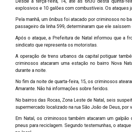
Desde a terça-feira, 14, até às 6h30 desta quinta-fe
explosivos e 10 galões com combustíveis. Os ataques j
Pela manhã, um ônibus foi atacado por criminosos no ba
passageiro da linha 599, determinaram que ele saíssem 
Após o ataque, a Prefeitura de Natal informou que a fr
sindicato que representa os motoristas.
A operação de trens urbanos da capital potiguar tamb
criminosos atacaram uma estação no bairro Nova Natal
durante a noite.
No fim da noite de quarta-feira, 15, os criminosos at
Amarante. Não há informações sobre feridos.
No bairros das Rocas, Zona Leste de Natal, seis suspeit
supermercado localizado na rua São João de Deus, por v
Em Natal, os criminosos também atacaram um galpão da
pneus para reciclagem. Segundo testemunhas, o ataque 