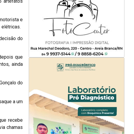
6 artefatos
motorista e
elétricas.
 decisão do
 depois que
tos, ainda
 Gonçalo do
 saque a um
que recebe
avia chamas