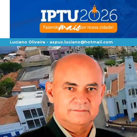
Luciano Oliveira -
aspus.luciano@hotmail.com