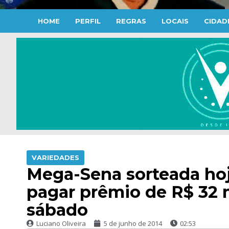
HOME
PERFIL
REGRAS
LOCAIS
CIDAD
VARIEDADES
Mega-Sena sorteada ho
pagar prêmio de R$ 32 
sábado
Luciano Oliveira
5 de junho de 2014
02:53