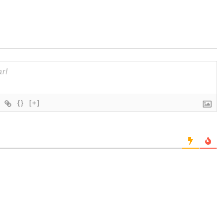
{}
[+]