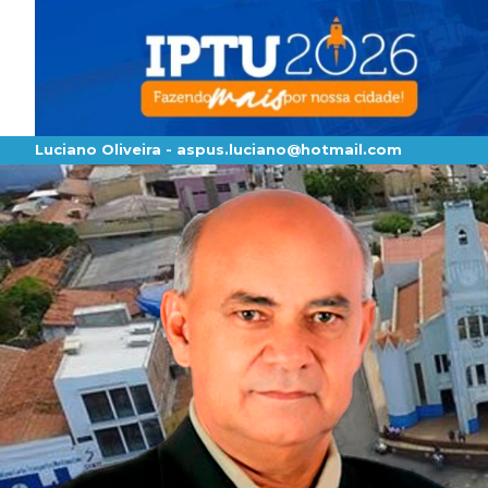
Luciano Oliveira -
aspus.luciano@hotmail.com