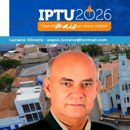
Luciano Oliveira -
aspus.luciano@hotmail.com