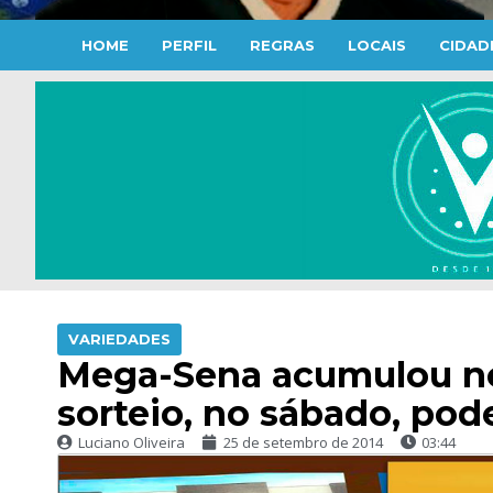
HOME
PERFIL
REGRAS
LOCAIS
CIDAD
VARIEDADES
Mega-Sena acumulou n
sorteio, no sábado, pod
Luciano Oliveira
25 de setembro de 2014
03:44