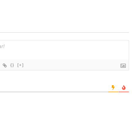
{}
[+]