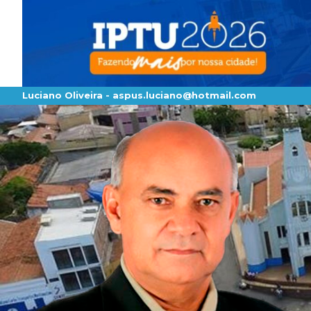
Luciano Oliveira -
aspus.luciano@hotmail.com