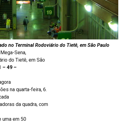
zado no Terminal Rodoviário do Tietê, em São Paulo
a Mega-Sena,
ário do Tietê, em São
1 – 49 –
agora
es na quarta-feira, 6.
 cada
adoras da quadra, com
de uma em 50