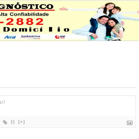
{}
[+]