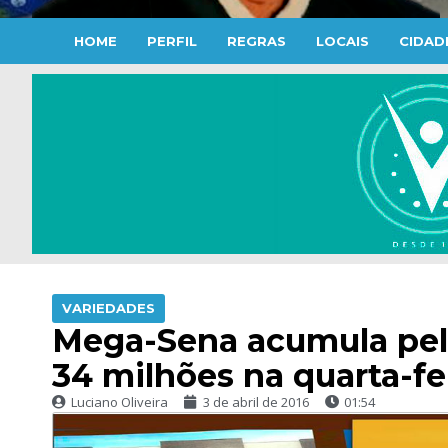
HOME
PERFIL
REGRAS
LOCAIS
CIDAD
VARIEDADES
Mega-Sena acumula pela
34 milhões na quarta-fe
Luciano Oliveira
3 de abril de 2016
01:54