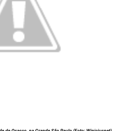
de de Osasco, na Grande São Paulo (Foto: Winiciusnet)