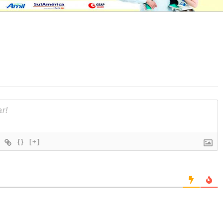
{}
[+]