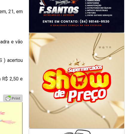
tem, 21, em
adra e vão
S ) acertou
 R$ 2,50 e