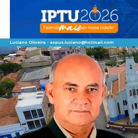
Luciano Oliveira -
aspus.luciano@hotmail.com