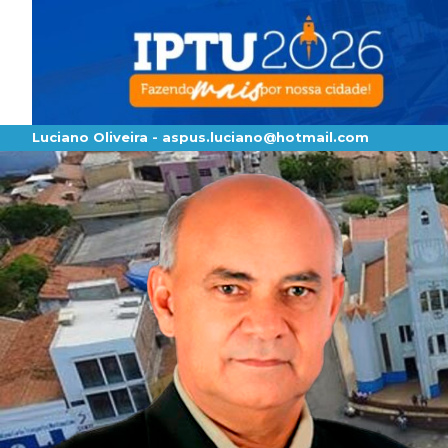
Luciano Oliveira -
aspus.luciano@hotmail.com