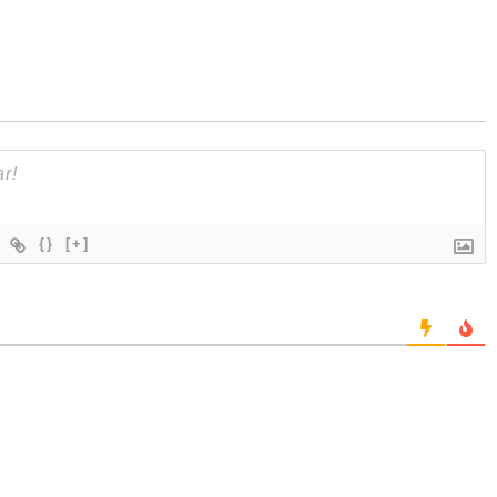
{}
[+]