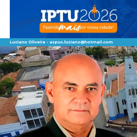
Luciano Oliveira -
aspus.luciano@hotmail.com