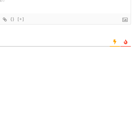
{}
[+]