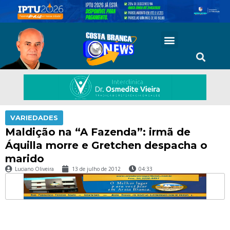
VARIEDADES
Maldição na “A Fazenda”: irmã de
Áquilla morre e Gretchen despacha o
marido
Luciano Oliveira
13 de julho de 2012
04:33