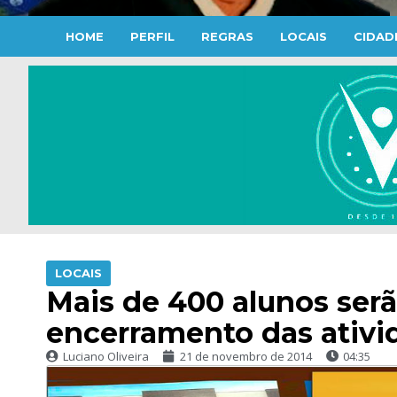
HOME
PERFIL
REGRAS
LOCAIS
CIDAD
LOCAIS
Mais de 400 alunos ser
encerramento das ativi
Luciano Oliveira
21 de novembro de 2014
04:35