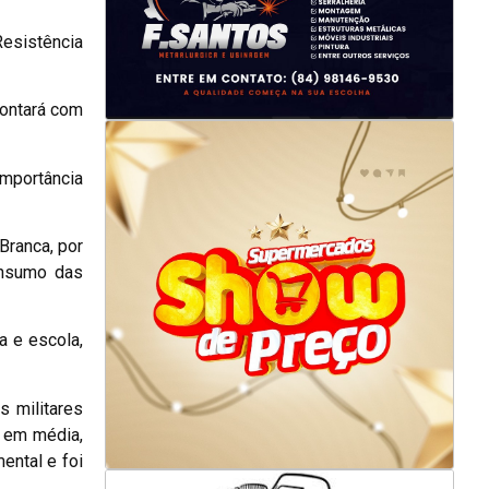
Resistência
contará com
importância
Branca, por
onsumo das
a e escola,
s militares
 em média,
ental e foi