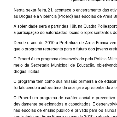
Nesta sexta-feira, 21, acontece o encerramento das ati
às Drogas e à Violência (Proerd) nas escolas de Areia B
A solenidade será a partir das 18h, na Quadra Poliesport
a participação de autoridades locais e representantes d
Desde o ano de 2010 a Prefeitura de Areia Branca vem
que o programa representa para o futuro dos jovens are
O Proerd é um programa desenvolvido pela Polícia Milita
meio da Secretaria Municipal de Educação, objetivan
drogas ilícitas.
O programa tem como sua missão primeira a de educar cri
fortalecendo a autoestima da criança e apresentando a e
O Proerd um programa de caráter social e preventivo 
devidamente selecionados e capacitados. É desenvolvi
nas escolas de ensino público e privado para os aluno
implantado em Areia Branca no ano de 2010 e atende esc