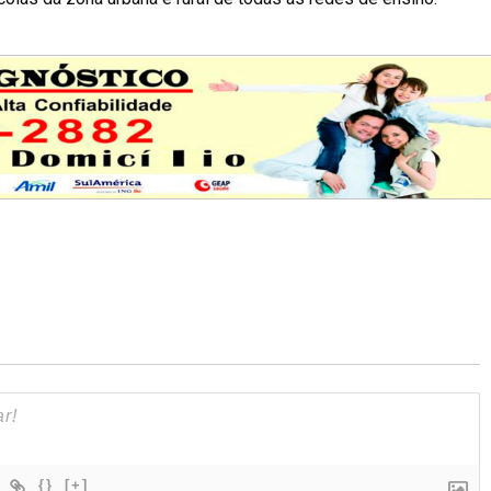
{}
[+]