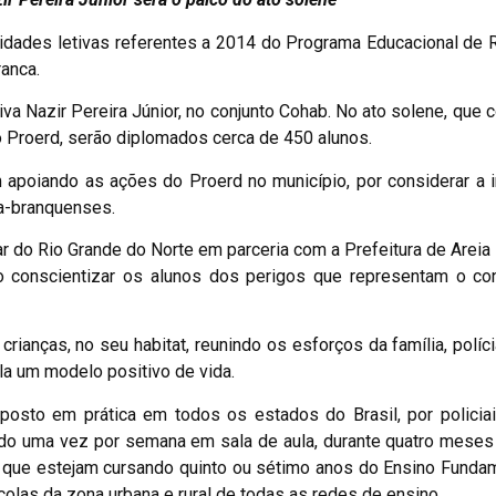
vidades letivas referentes a 2014 do Programa Educacional de 
ranca.
iva Nazir Pereira Júnior, no conjunto Cohab. No ato solene, que 
o Proerd, serão diplomados cerca de 450 alunos.
 apoiando as ações do Proerd no município, por considerar a 
ia-branquenses.
r do Rio Grande do Norte em parceria com a Prefeitura de Areia 
do conscientizar os alunos dos perigos que representam o c
anças, no seu habitat, reunindo os esforços da família, políci
la um modelo positivo de vida.
posto em prática em todos os estados do Brasil, por policiai
do uma vez por semana em sala de aula, durante quatro meses
s que estejam cursando quinto ou sétimo anos do Ensino Fundam
olas da zona urbana e rural de todas as redes de ensino.