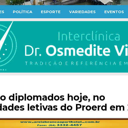
ES
POLÍTICA
ESPORTE
VARIEDADES
EVENTOS
ão diplomados hoje, no
dades letivas do Proerd em