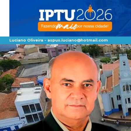
Luciano Oliveira -
aspus.luciano@hotmail.com