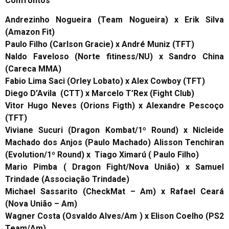
Confrontos
Andrezinho Nogueira (Team Nogueira) x Erik Silva
(Amazon Fit)
Paulo Filho (Carlson Gracie) x André Muniz (TFT)
Naldo Faveloso (Norte fitiness/NU) x Sandro China
(Careca MMA)
Fabio Lima Saci (Orley Lobato) x Alex Cowboy (TFT)
Diego D’Avila (CTT) x Marcelo T’Rex (Fight Club)
Vitor Hugo Neves (Orions Figth) x Alexandre Pescoço
(TFT)
Viviane Sucuri (Dragon Kombat/1º Round) x Nicleide
Machado dos Anjos (Paulo Machado)
Alisson Tenchiran
(Evolution/1º Round) x Tiago Ximarú ( Paulo Filho)
Mario Pimba ( Dragon Fight/Nova União) x Samuel
Trindade (Associação Trindade)
Michael Sassarito (CheckMat – Am) x Rafael Ceará
(Nova União – Am)
Wagner Costa (Osvaldo Alves/Am ) x Elison Coelho (PS2
Team/Am)