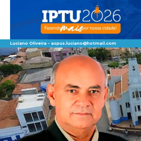
Luciano Oliveira -
aspus.luciano@hotmail.com