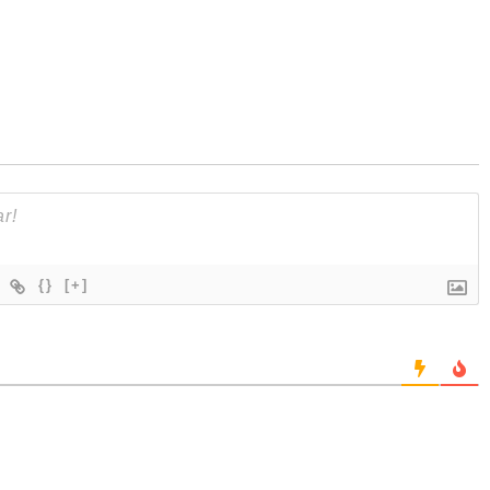
{}
[+]