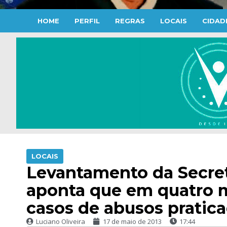
HOME
PERFIL
REGRAS
LOCAIS
CIDAD
LOCAIS
Levantamento da Secreta
aponta que em quatro m
casos de abusos pratic
Luciano Oliveira
17 de maio de 2013
17:44