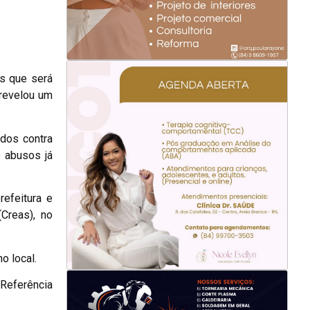
s que será
 revelou um
dos contra
e abusos já
efeitura e
Creas), no
o local.
 Referência