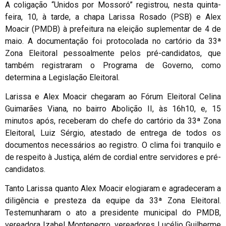
A coligação “Unidos por Mossoró” registrou, nesta quinta-
feira, 10, à tarde, a chapa Larissa Rosado (PSB) e Alex
Moacir (PMDB) à prefeitura na eleição suplementar de 4 de
maio. A documentação foi protocolada no cartório da 33ª
Zona Eleitoral pessoalmente pelos pré-candidatos, que
também registraram o Programa de Governo, como
determina a Legislação Eleitoral.
Larissa e Alex Moacir chegaram ao Fórum Eleitoral Celina
Guimarães Viana, no bairro Abolição II, às 16h10, e, 15
minutos após, receberam do chefe do cartório da 33ª Zona
Eleitoral, Luiz Sérgio, atestado de entrega de todos os
documentos necessários ao registro. O clima foi tranquilo e
de respeito à Justiça, além de cordial entre servidores e pré-
candidatos.
Tanto Larissa quanto Alex Moacir elogiaram e agradeceram a
diligência e presteza da equipe da 33ª Zona Eleitoral.
Testemunharam o ato a presidente municipal do PMDB,
vereadora Izabel Montenegro, vereadores Lucélio Guilherme