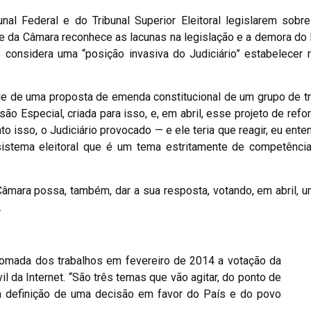
nal Federal e do Tribunal Superior Eleitoral legislarem sob
nte da Câmara reconhece as lacunas na legislação e a demora do 
considera uma “posição invasiva do Judiciário” estabelecer 
oje de uma proposta de emenda constitucional de um grupo de t
ão Especial, criada para isso, e, em abril, esse projeto de refor
 isso, o Judiciário provocado — e ele teria que reagir, eu ente
o sistema eleitoral que é um tema estritamente de competênc
âmara possa, também, dar a sua resposta, votando, em abril, 
.
tomada dos trabalhos em fevereiro de 2014 a votação da
l da Internet. “São três temas que vão agitar, do ponto de
ara definição de uma decisão em favor do País e do povo