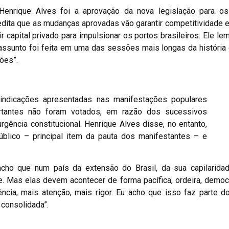
enrique Alves foi a aprovação da nova legislação para os 
edita que as mudanças aprovadas vão garantir competitividade 
air capital privado para impulsionar os portos brasileiros. Ele l
assunto foi feita em uma das sessões mais longas da história
ões”.
indicações apresentadas nas manifestações populares
ortantes não foram votados, em razão dos sucessivos
gência constitucional. Henrique Alves disse, no entanto,
úblico – principal item da pauta dos manifestantes – e
cho que num país da extensão do Brasil, da sua capilaridad
 Mas elas devem acontecer de forma pacífica, ordeira, democr
ência, mais atenção, mais rigor. Eu acho que isso faz parte 
z consolidada”.