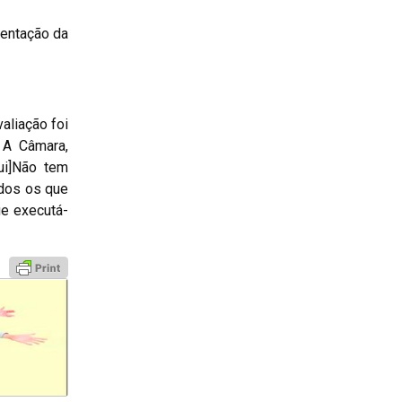
mentação da
aliação foi
 A Câmara,
qui]Não tem
odos os que
ue executá-