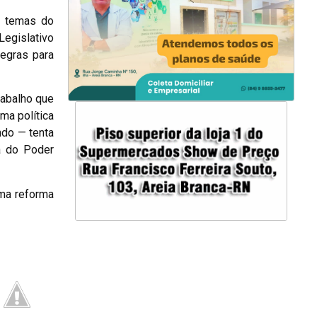
re temas do
Legislativo
regras para
rabalho que
ma política
ndo — tenta
ia do Poder
uma reforma