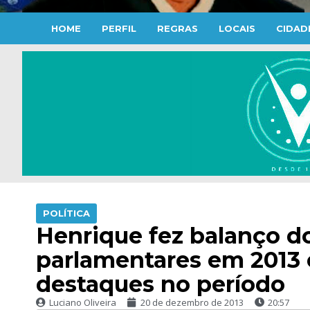
HOME
PERFIL
REGRAS
LOCAIS
CIDAD
POLÍTICA
Henrique fez balanço do
parlamentares em 2013 e
destaques no período
Luciano Oliveira
20 de dezembro de 2013
20:57