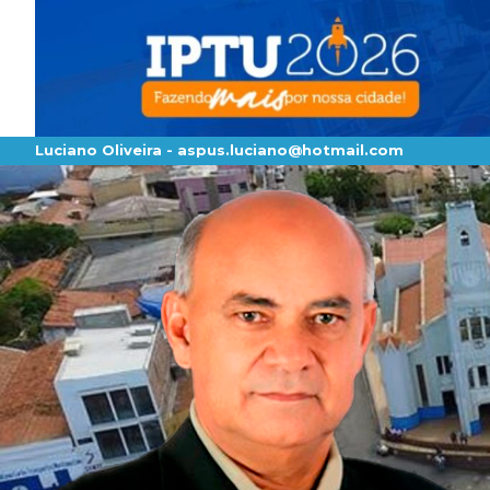
Luciano Oliveira -
aspus.luciano@hotmail.com