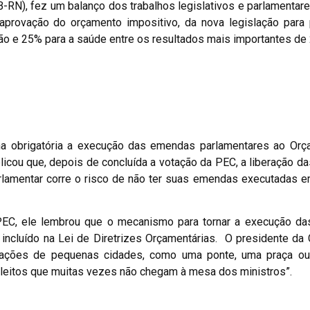
-RN), fez um balanço dos trabalhos legislativos e parlamenta
aprovação do orçamento impositivo, da nova legislação para 
ão e 25% para a saúde entre os resultados mais importantes de
a obrigatória a execução das emendas parlamentares ao Orça
plicou que, depois de concluída a votação da PEC, a liberação 
arlamentar corre o risco de não ter suas emendas executadas 
 PEC, ele lembrou que o mecanismo para tornar a execução d
i incluído na Lei de Diretrizes Orçamentárias. O presidente da
cações de pequenas cidades, como uma ponte, uma praça o
leitos que muitas vezes não chegam à mesa dos ministros”.