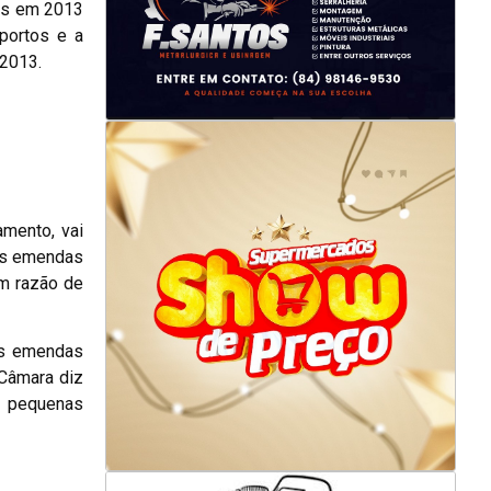
res em 2013
portos e a
 2013.
mento, vai
das emendas
em razão de
as emendas
 Câmara diz
u pequenas