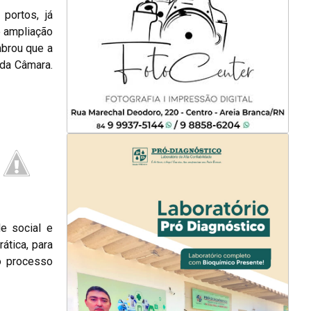
portos, já
e ampliação
embrou que a
 da Câmara.
e social e
ática, para
do processo