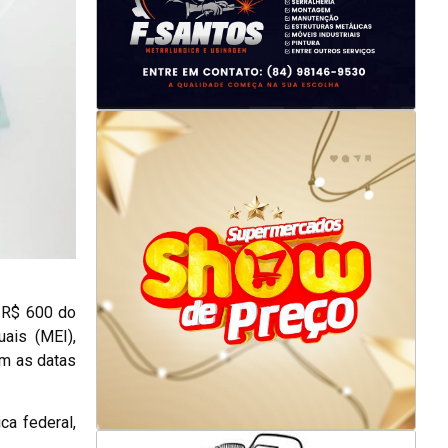
e R$ 600 do
ais (MEI),
om as datas
ca federal,