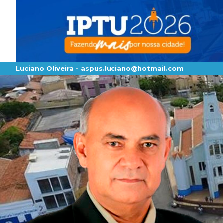
Luciano Oliveira -
aspus.luciano@hotmail.com