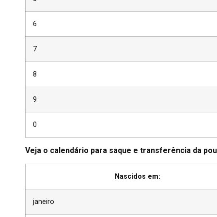
6
7
8
9
0
Veja o calendário para saque e transferência da pou
Nascidos em:
janeiro