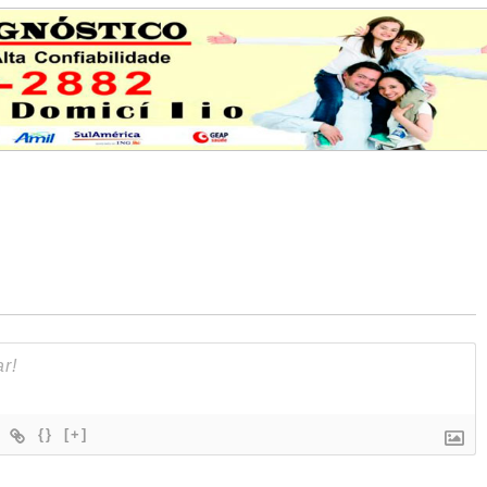
{}
[+]