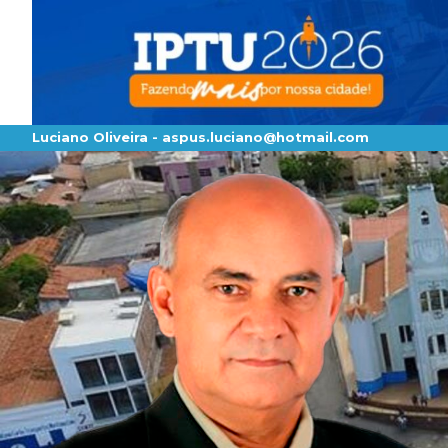
Luciano Oliveira -
aspus.luciano@hotmail.com