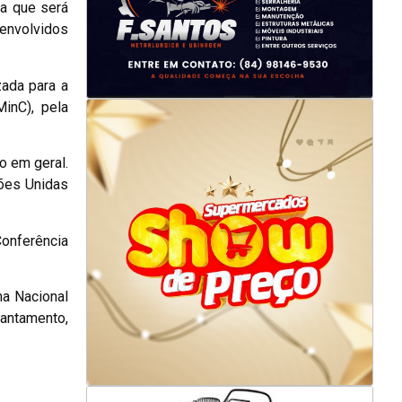
ra que será
 envolvidos
zada para a
inC), pela
o em geral.
ões Unidas
onferência
ma Nacional
vantamento,