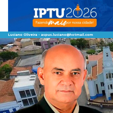
Luciano Oliveira -
aspus.luciano@hotmail.com