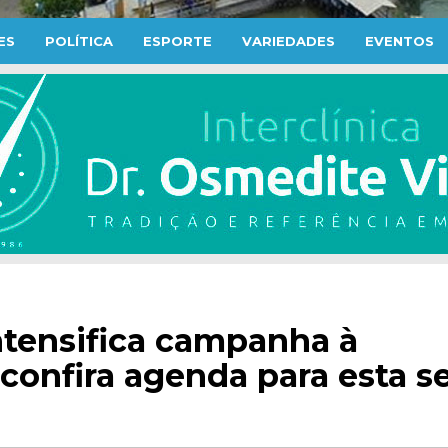
ES
POLÍTICA
ESPORTE
VARIEDADES
EVENTOS
ntensifica campanha à
 confira agenda para esta s