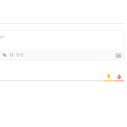
{}
[+]