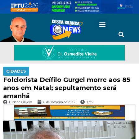
CIDADES
Folclorista Deífilo Gurgel morre aos 85
anos em Natal; sepultamento será
amanhã
Luciano Oliveira
6 de fevereiro de 2012
17:55