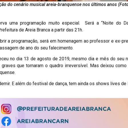
lação do cenário musical areia-branquense nos últimos anos (Fot
serva uma programação muito especial. Será a “Noite do D
efeitura de Areia Branca a partir das 21h.
 abrir a programação, será em homenagem ao professor e ex-pr
 passagem de ano do seu falecimento.
leceu no dia 13 de agosto de 2019, mesmo dia e mês do seu n
graves que tornaram o quadro irreversível. Mas deixou como 
nquense.
emir. E além do festival de dança, tem ainda os shows lives de 