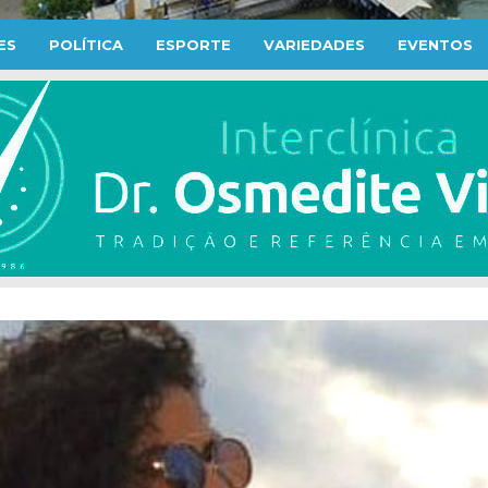
ES
POLÍTICA
ESPORTE
VARIEDADES
EVENTOS