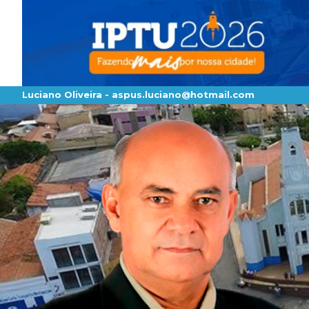
Luciano Oliveira -
aspus.luciano@hotmail.com