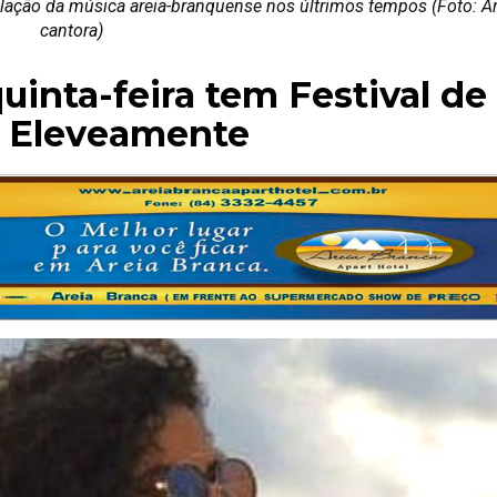
velação da música areia-branquense nos últrimos tempos (Foto: A
cantora)
uinta-feira tem Festival de
e Eleveamente