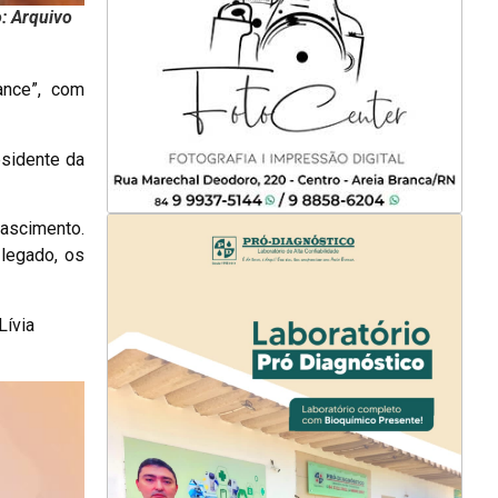
o: Arquivo
ance”, com
esidente da
ascimento.
legado, os
Lívia