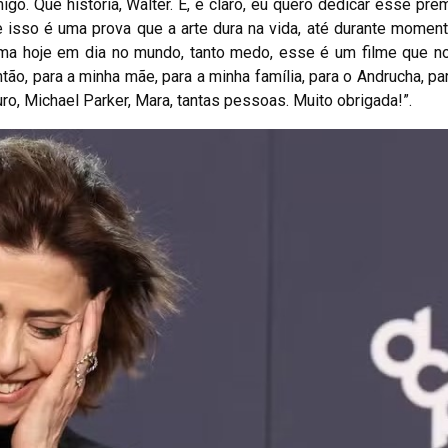
go. Que história, Walter. E, é claro, eu quero dedicar esse prê
e isso é uma prova que a arte dura na vida, até durante moment
ma hoje em dia no mundo, tanto medo, esse é um filme que no
 para a minha mãe, para a minha família, para o Andrucha, par
ro, Michael Parker, Mara, tantas pessoas. Muito obrigada!”.