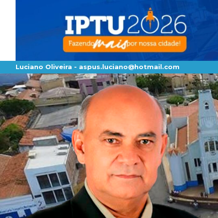
Luciano Oliveira -
aspus.luciano@hotmail.com