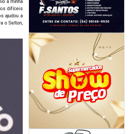
mio à minha
os difíceis
s ajudou a
a o Selton,