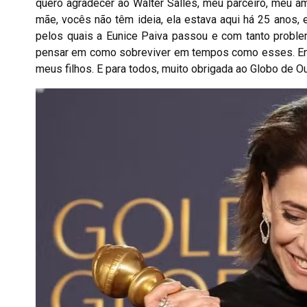
quero agradecer ao Walter Salles, meu parceiro, meu ami
mãe, vocês não têm ideia, ela estava aqui há 25 anos, 
pelos quais a Eunice Paiva passou e com tanto proble
pensar em como sobreviver em tempos como esses. Então,
meus filhos. E para todos, muito obrigada ao Globo de Ou