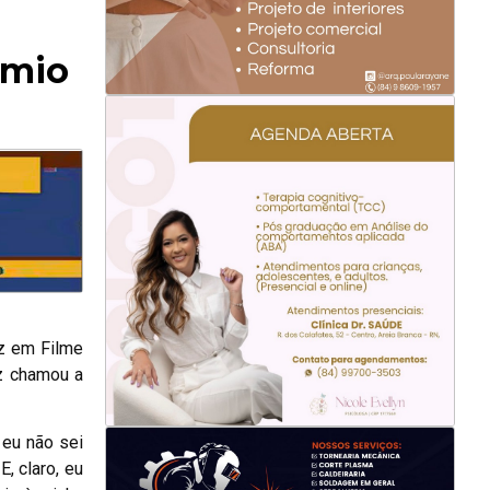
êmio
iz em Filme
iz chamou a
 eu não sei
, claro, eu