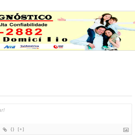
{}
[+]