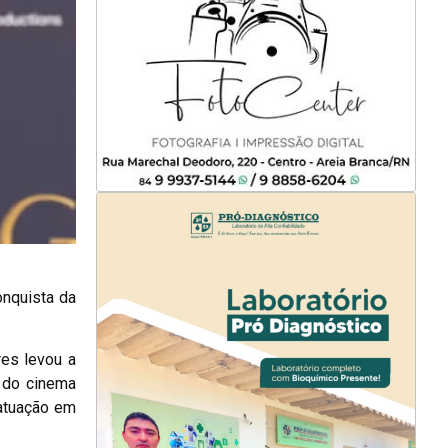
onquista da
res levou a
a do cinema
 atuação em