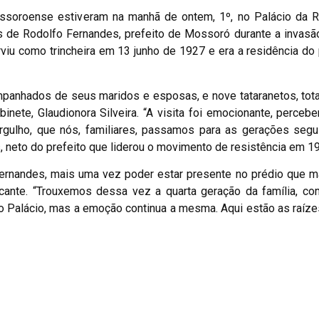
ssoroense estiveram na manhã de ontem, 1º, no Palácio da Re
os de Rodolfo Fernandes, prefeito de Mossoró durante a invas
viu como trincheira em 13 junho de 1927 e era a residência do 
ompanhados de seus maridos e esposas, e nove tataranetos, tot
inete, Glaudionora Silveira. “A visita foi emocionante, perce
rgulho, que nós, familiares, passamos para as gerações segu
, neto do prefeito que liderou o movimento de resistência em 1
Fernandes, mais uma vez poder estar presente no prédio que 
cante. “Trouxemos dessa vez a quarta geração da família, co
 o Palácio, mas a emoção continua a mesma. Aqui estão as raíz