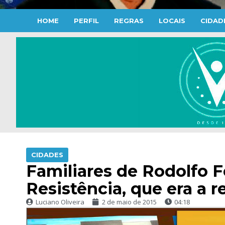
HOME
PERFIL
REGRAS
LOCAIS
CIDAD
CIDADES
Familiares de Rodolfo F
Resistência, que era a 
Luciano Oliveira
2 de maio de 2015
04:18