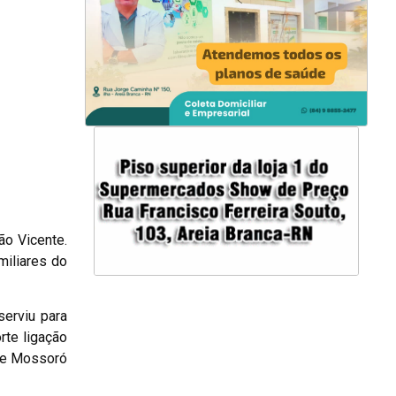
ão Vicente.
miliares do
erviu para
rte ligação
 de Mossoró