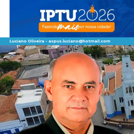
Luciano Oliveira -
aspus.luciano@hotmail.com