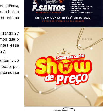
sistência,
ão do bando
prefeito na
alizando 27
bemos que o
intes essa
927.
mantém vivo
mposta por
es da nossa