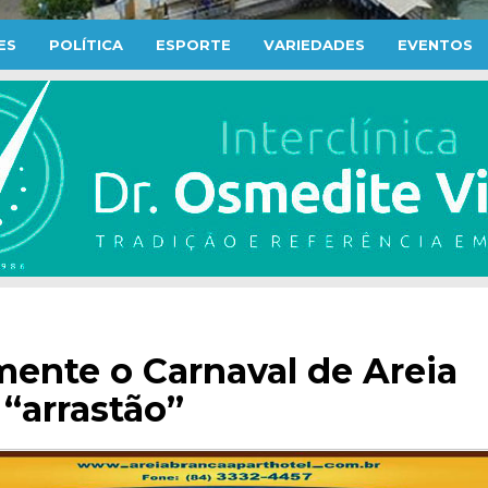
ES
POLÍTICA
ESPORTE
VARIEDADES
EVENTOS
mente o Carnaval de Areia
 “arrastão”