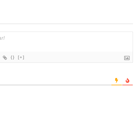
{}
[+]