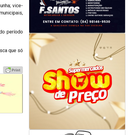
unha; vice-
unicipais,
ado período
esca que só