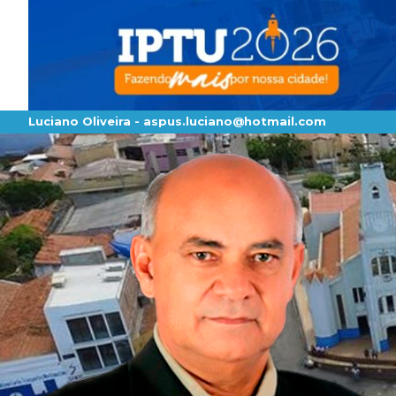
Luciano Oliveira -
aspus.luciano@hotmail.com