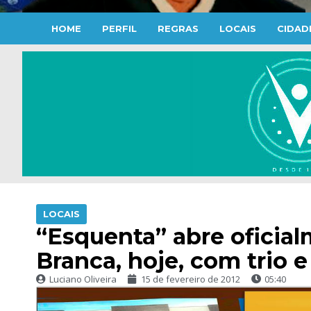
HOME
PERFIL
REGRAS
LOCAIS
CIDAD
LOCAIS
“Esquenta” abre oficial
Branca, hoje, com trio e
Luciano Oliveira
15 de fevereiro de 2012
05:40