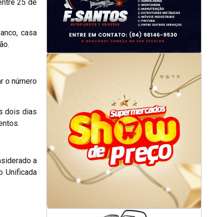
entre 25 de
banco, casa
ão.
ar o número
 dois dias
entos.
nsiderado a
o Unificada