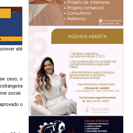
screver até
se caso, o
estrangeira
ome social.
 aprovado o