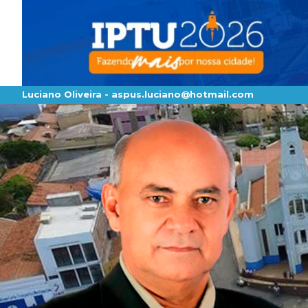
Luciano Oliveira -
aspus.luciano@hotmail.com