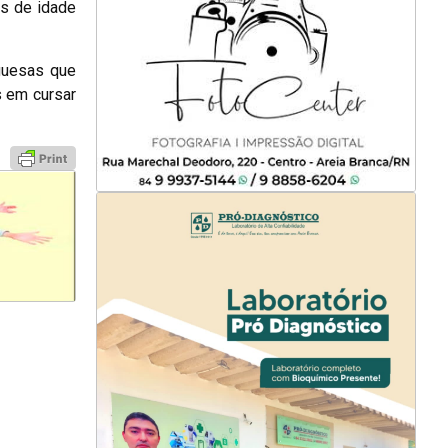
os de idade
guesas que
s em cursar