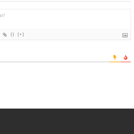
{}
[+]