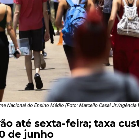
e Nacional do Ensino Médio (Foto: Marcello Casal Jr./Agência B
o até sexta-feira; taxa cus
10 de junho