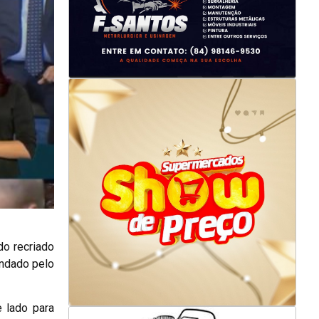
do recriado
andado pelo
e lado para