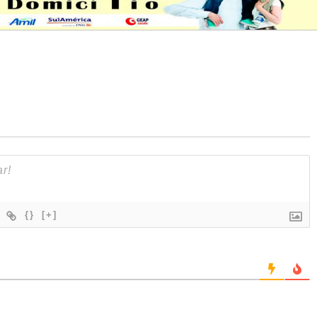
{}
[+]