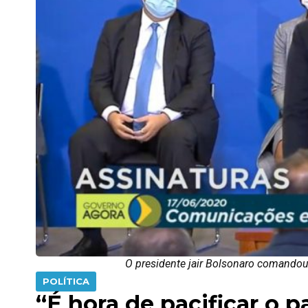
O presidente jair Bolsonaro comandou 
POLÍTICA
“É hora de pacificar o p