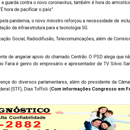
 guarda contra o novo coronavírus, também é hora do armistício
É hora de pacificar o país”.
a pandemia, o novo ministro reforçou a necessidade de inclus
ção da infraestrutura para a tecnologia 5G.
icação Social, Radiodifusão, Telecomunicações, além de Correios
ente de angariar apoio do chamado Centrão. O PSD alega que nã
o Faria é genro do empresário e apresentador de TV Silvio San
esença do diversos parlamentares, além do presidente da Câma
al (STF), Dias Toffoli. (
Com informações Congresso em F