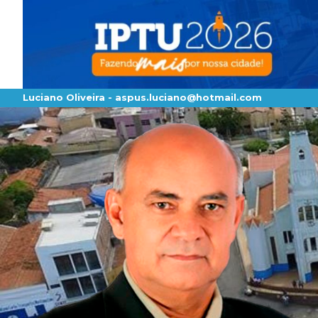
Luciano Oliveira -
aspus.luciano@hotmail.com