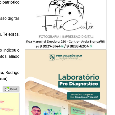
 patriótico
ão digital.
, Telebras,
o indicou o
tos, aliado
ra, Rodrigo
oco
).