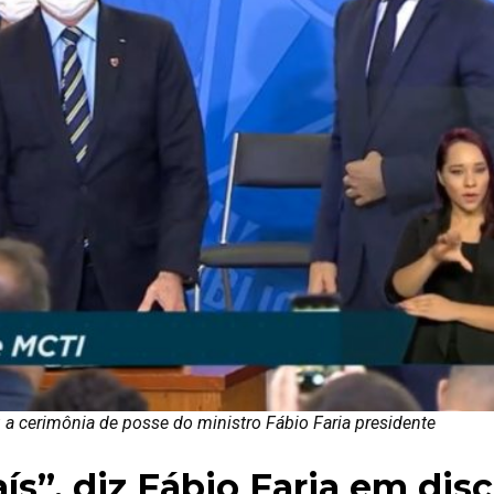
a cerimônia de posse do ministro Fábio Faria presidente
aís”, diz Fábio Faria em dis