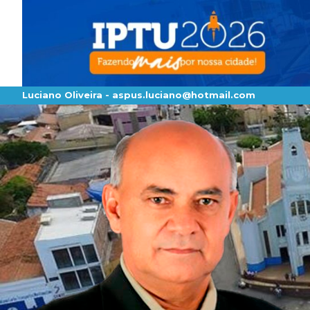
Luciano Oliveira -
aspus.luciano@hotmail.com