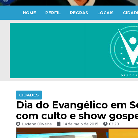
HOME
PERFIL
REGRAS
LOCAIS
CIDAD
CIDADES
Dia do Evangélico em S
com culto e show gosp
Luciano Oliveira
14 de maio de 2015
03:20