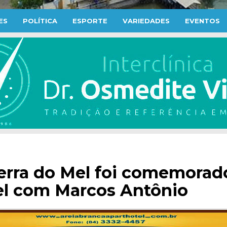
ES
POLÍTICA
ESPORTE
VARIEDADES
EVENTOS
erra do Mel foi comemorad
el com Marcos Antônio