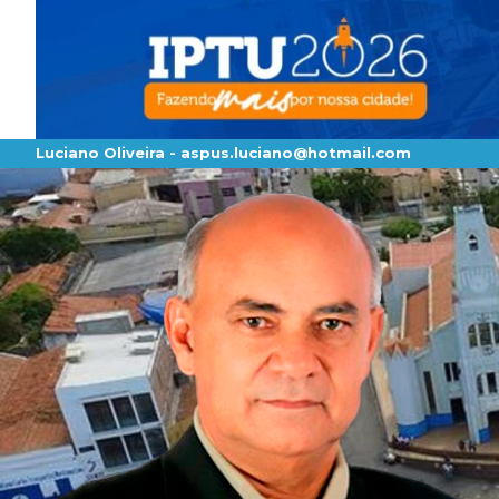
Luciano Oliveira -
aspus.luciano@hotmail.com