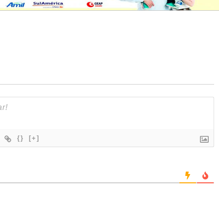
{}
[+]