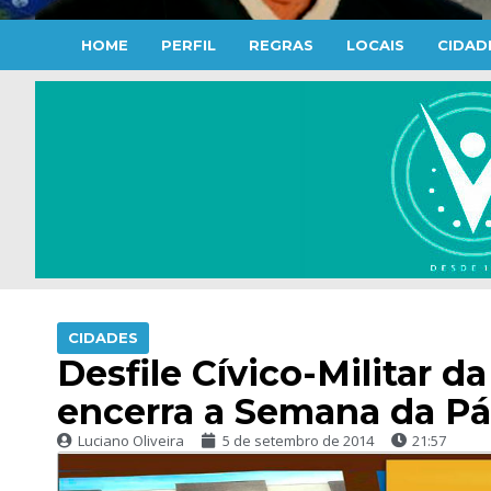
HOME
PERFIL
REGRAS
LOCAIS
CIDAD
CIDADES
Desfile Cívico-Militar
encerra a Semana da Pát
Luciano Oliveira
5 de setembro de 2014
21:57