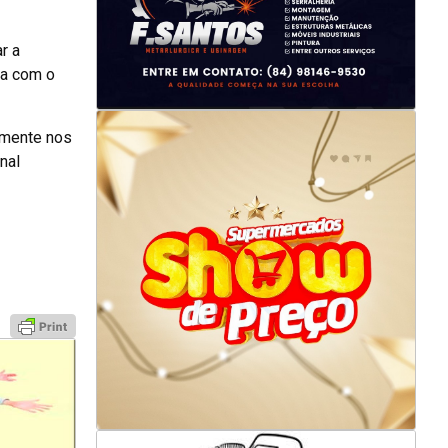
r a
na com o
amente nos
nal