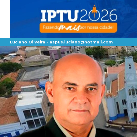
Luciano Oliveira -
aspus.luciano@hotmail.com