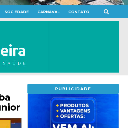
SOCIEDADE
CARNAVAL
CONTATO
PUBLICIDADE
mba
únior