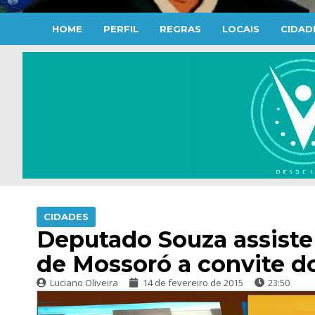
HOME
PERFIL
REGRAS
LOCAIS
CIDAD
CIDADES
Deputado Souza assiste
de Mossoró a convite do
Luciano Oliveira
14 de fevereiro de 2015
23:50