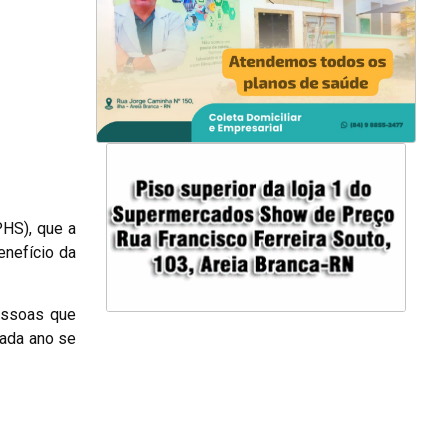
PHS), que a
enefício da
pessoas que
cada ano se