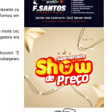
 durante os
sformou em
muita cor,
lgadora era
Mossoró. “É
esbanjaram