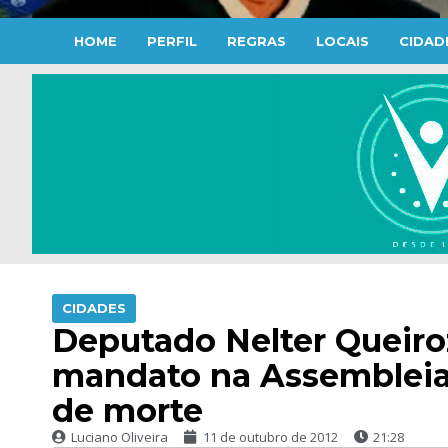
HOME
PERFIL
REGRAS
LOCAIS
CIDAD
CIDADES
Deputado Nelter Queiroz
mandato na Assembleia
de morte
Luciano Oliveira
11 de outubro de 2012
21:28