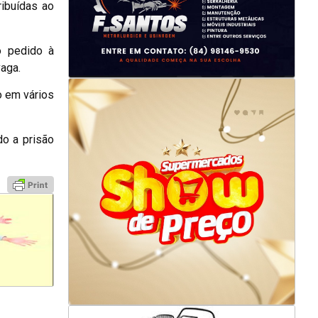
ibuídas ao
o pedido à
vaga.
o em vários
do a prisão