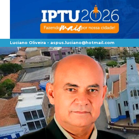
Luciano Oliveira -
aspus.luciano@hotmail.com