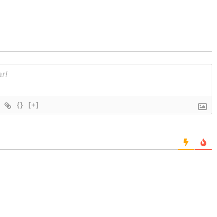
{}
[+]