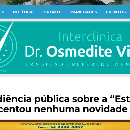
ES
POLÍTICA
ESPORTE
VARIEDADES
EVENTOS
iência pública sobre a “Es
scentou nenhuma novidade