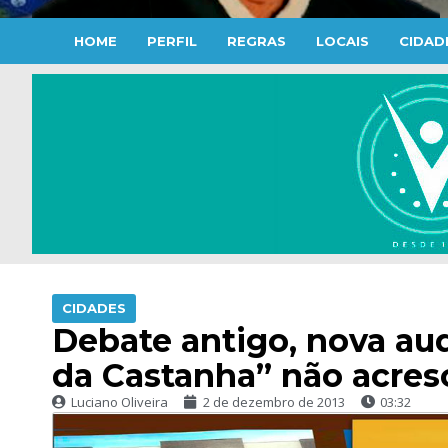
HOME
PERFIL
REGRAS
LOCAIS
CIDAD
CIDADES
Debate antigo, nova aud
da Castanha” não acre
Luciano Oliveira
2 de dezembro de 2013
03:32