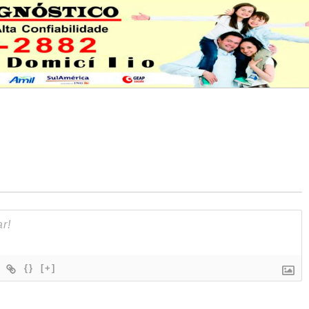
{}
[+]