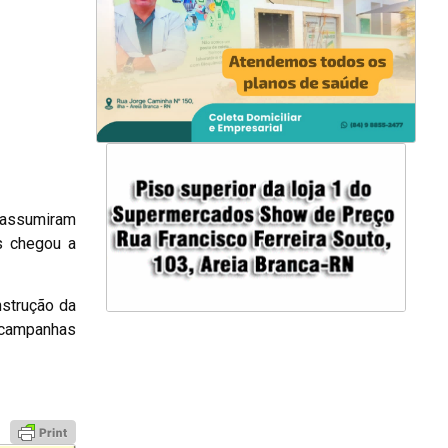
 assumiram
s chegou a
nstrução da
 campanhas