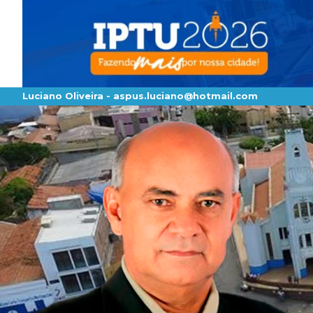
Luciano Oliveira -
aspus.luciano@hotmail.com