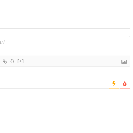
{}
[+]