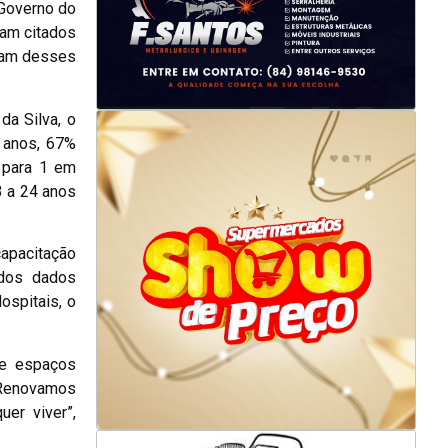
 Governo do
ram citados
idam desses
da Silva, o
 anos, 67%
 para 1 em
3 a 24 anos
apacitação
 dos dados
ospitais, o
 e espaços
. Renovamos
er viver”,