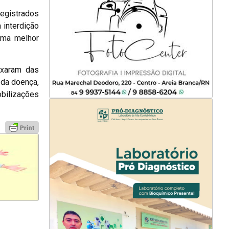
registrados
 interdição
uma melhor
ixaram das
 da doença,
bilizações