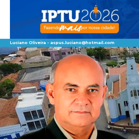
Luciano Oliveira -
aspus.luciano@hotmail.com