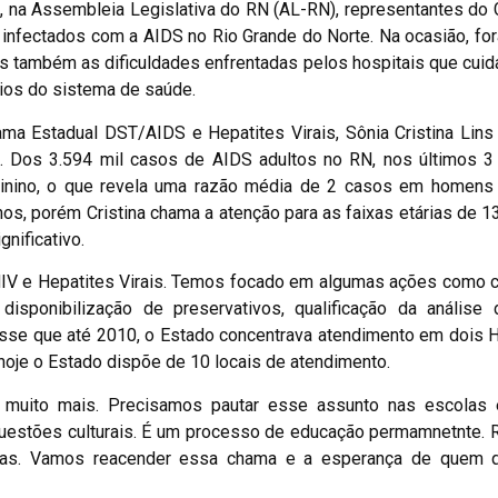
 4, na Assembleia Legislativa do RN (AL-RN), representantes do
infectados com a AIDS no Rio Grande do Norte. Na ocasião, fo
as também as dificuldades enfrentadas pelos hospitais que cu
ios do sistema de saúde.
 Estadual DST/AIDS e Hepatites Virais, Sônia Cristina Lins 
 Dos 3.594 mil casos de AIDS adultos no RN, nos últimos 3
nino, o que revela uma razão média de 2 casos em homens
anos, porém Cristina chama a atenção para as faixas etárias de 1
nificativo.
IV e Hepatites Virais. Temos focado em algumas ações como c
 disponibilização de preservativos, qualificação da análise
disse que até 2010, o Estado concentrava atendimento em dois H
oje o Estado dispõe de 10 locais de atendimento.
er muito mais. Precisamos pautar esse assunto nas escolas
r questões culturais. É um processo de educação permamnetnte
cas. Vamos reacender essa chama e a esperança de quem qu