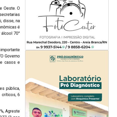
e Oeste. O
ecretarias
, disse, na
conômicas é
 álcool 70°
 importante
 “O Governo
de casos e
es pública,
críticos, 6
0%, Agreste