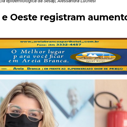
cia epidemiológica da Sesap, Alessandra Luchesi
ó e Oeste registram aument