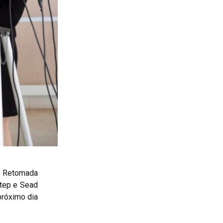
de Retomada
Itep e Sead
próximo dia