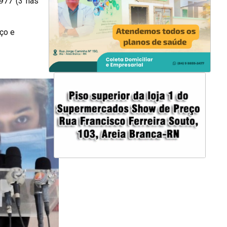
977 (3 nas
ço e