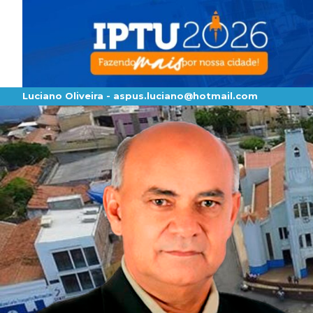
Luciano Oliveira -
aspus.luciano@hotmail.com