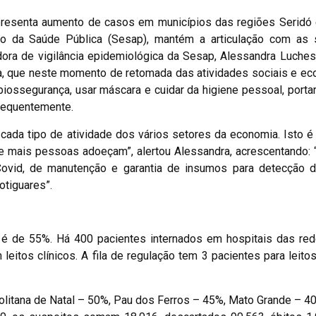
presenta aumento de casos em municípios das regiões Seridó 
o da Saúde Pública (Sesap), mantém a articulação com as s
ora de vigilância epidemiológica da Sesap, Alessandra Luchesi
ia, que neste momento de retomada das atividades sociais e e
iossegurança, usar máscara e cuidar da higiene pessoal, portar
requentemente.
ada tipo de atividade dos vários setores da economia. Isto é
e mais pessoas adoeçam”, alertou Alessandra, acrescentando:
vid, de manutenção e garantia de insumos para detecção 
otiguares”.
s é de 55%. Há 400 pacientes internados em hospitais das red
leitos clínicos. A fila de regulação tem 3 pacientes para leitos 
politana de Natal – 50%, Pau dos Ferros – 45%, Mato Grande – 4